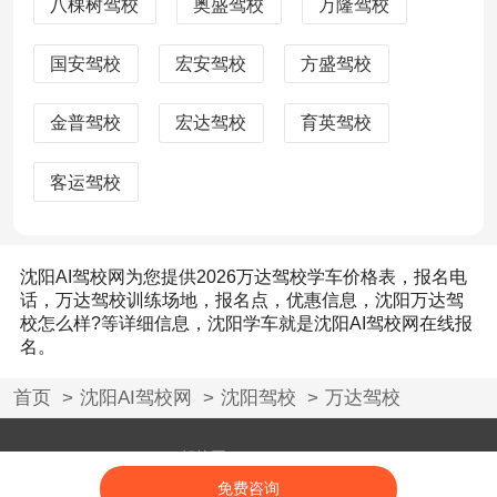
八棵树驾校
奥盛驾校
万隆驾校
国安驾校
宏安驾校
方盛驾校
金普驾校
宏达驾校
育英驾校
客运驾校
沈阳AI驾校网为您提供2026万达驾校学车价格表，报名电
话，万达驾校训练场地，报名点，优惠信息，沈阳万达驾
校怎么样?等详细信息，沈阳学车就是沈阳AI驾校网在线报
名。
首页
沈阳AI驾校网
沈阳驾校
万达驾校
Powered by AI驾校网 © 2008-2026 aijiaxiao.com
闽ICP备18017846号-12
免费咨询