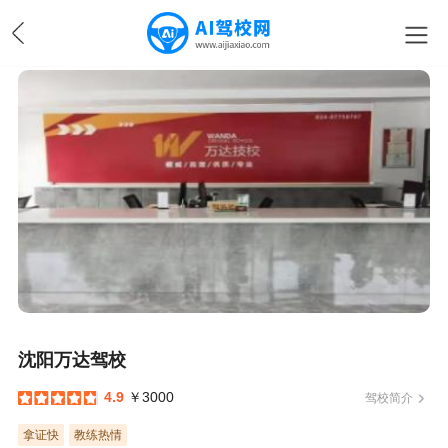
沈阳万达驾校
4.9
￥3000
驾校简介
拿证快
教练热情